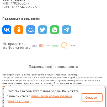
ИНН 7702633247
ОГРН 1077746335776
Поделиться в соц. сетях:
Мы принимаем
все формы оплаты
Политика конфиденциальности
Вся информация на сайте носит исключительно справочный характер.
Товарные знаки используются исключительно для описания устройств, в отношении которых
сервисные центры orn.testo-fix.ru предоставляют услуги по ремонту. Услуги оказываются в
неавторизованных сервисных центрах orn.testo-fix.ru, которые не связаны с
правообладателями товарных знаков или их официальными представителями.
Ремонт осуществляется для устройств, уже введенных в гражданский оборот в соответствии
Этот сайт использует файлы cookie. Вы можете
со статьей 1487 ГК РФ.
Использование товарных знаков не преследует цели индивидуализации услуг или введения
ознакомиться с
правилами использования
Согласен
потребителей в заблуждение, а служит для информирования о предоставляемых услугах по
ремонту техники указанных брендов.
файлов cookie
Представленная на сайте информация не является публичной офертой, определяемой
положениями Статьи 437(2) Гражданского кодекса РФ