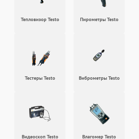
Неисправность
1500 ₽
Подробнее →
температурного датчика
Тепловизор Testo
Пирометры Testo
Поломка переключателя
1000 ₽
Подробнее →
диапазонов
Повреждение магнитного
1500 ₽
Подробнее →
сердечника
Неисправность
1000 ₽
Подробнее →
индикатора
Тестеры Testo
Виброметры Testo
Поломка системы защиты
1000 ₽
Подробнее →
от перегрузок
Неисправность системы
автоматического
1000 ₽
Подробнее →
отключения
Видеоскоп Testo
Влагомер Testo