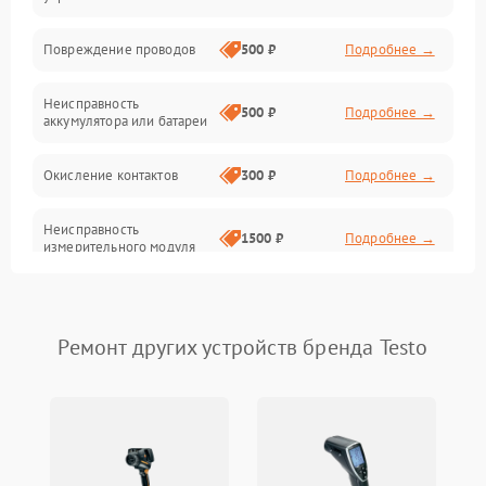
Механика
Повреждение проводов
500 ₽
Подробнее →
Неисправность
500 ₽
Подробнее →
аккумулятора или батареи
Окисление контактов
300 ₽
Подробнее →
Неисправность
1500 ₽
Подробнее →
измерительного модуля
Неправильная калибровка
1000 ₽
Подробнее →
Ремонт других устройств бренда Testo
Поломка платы
2000 ₽
Подробнее →
управления
Неисправность датчика
1000 ₽
Подробнее →
напряжения