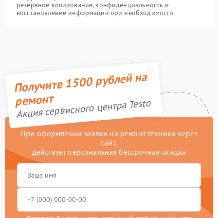
резервное копирование, конфиденциальность и
восстановление информации при необходимости
Получите 1500 рублей на
ремонт
Акция сервисного центра Testo
При оформлении заявки на ремонт техники через
сайт,
действует персональная бессрочная скидка
Отправляя, Вы соглашаетесь с
политикой конфиденциальности