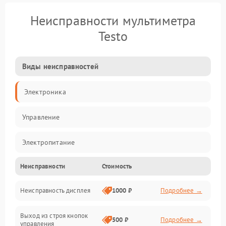
Неисправности мультиметра
Testo
Виды неисправностей
Электроника
Управление
Электропитание
Неисправности
Стоимость
Измерения
Неисправность дисплея
1000 ₽
Подробнее →
Индикация
Выход из строя кнопок
Механические повреждения
500 ₽
Подробнее →
управления