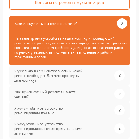
Вопросы по ремонту мультиметров
Какие документы вы предоставляете?
На этапе приема устройства на диагностику и последующий
ремонт вам будет предоставлен заказ-наряд с указанием страховых
обязательств на ваше устройство. Далее, после выполнения работ
по ремонту техники, вы получите акт выполненных работ и
гарантийный талон.
Я уже знаю в чем неисправность и какой
ремонт необходим. Для чего проводить
диагностику?
Мне нужен срочный ремонт. Сможете
сделать?
Я хочу, чтобы мое устройство
ремонтировали при мне.
Я хочу, чтобы мое устройство
ремонтировалось только оригинальными
запчастями.