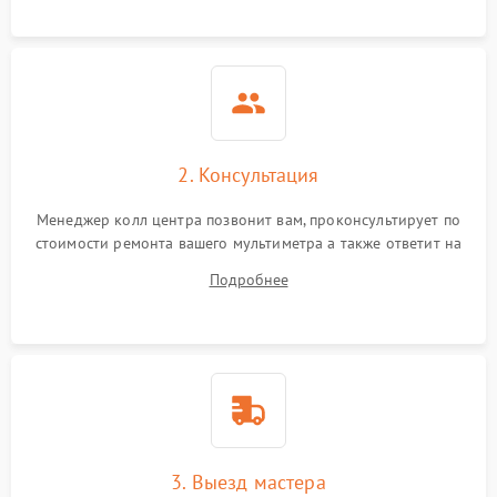
диапазонов
Повреждение магнитного
1500 ₽
Подробнее →
сердечника
Неисправность
1000 ₽
Подробнее →
индикатора
2. Консультация
Поломка системы защиты
1000 ₽
Подробнее →
Менеджер колл центра позвонит вам, проконсультирует по
от перегрузок
стоимости ремонта вашего мультиметра а также ответит на
все ваши вопросы.
Подробнее
Неисправность системы
автоматического
1000 ₽
Подробнее →
отключения
3. Выезд мастера