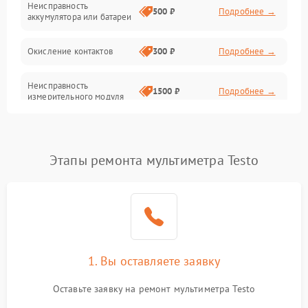
Неисправность
500 ₽
Подробнее →
аккумулятора или батареи
Окисление контактов
300 ₽
Подробнее →
Неисправность
1500 ₽
Подробнее →
измерительного модуля
Неправильная калибровка
1000 ₽
Подробнее →
Этапы ремонта мультиметра Testo
Поломка платы
2000 ₽
Подробнее →
управления
Неисправность датчика
1000 ₽
Подробнее →
напряжения
Неисправность
1. Вы оставляете заявку
1500 ₽
Подробнее →
температурного датчика
Оставьте заявку на ремонт мультиметра Testo
Поломка переключателя
1000 ₽
Подробнее →