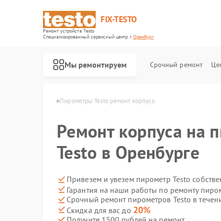
FIX-TESTO
Ремонт устройств Testo
Специализированный cервисный центр г.
Оренбург
Мы ремонтируем
Срочный ремонт
Це
в Testo в Оренбурге
Пирометры Testo ремонт корпуса
Ремонт корпуса на 
Testo в Оренбурге
Привезем и увезем пирометр Testo собств
Гарантия на наши работы по ремонту пиро
Срочный ремонт пирометров Testo в течен
20%
Скидка для вас до
Получите 1500 рублей на ремонт