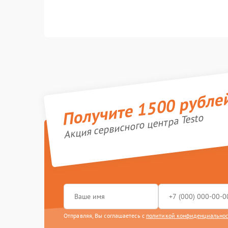
Получите 1500 рубле
Акция сервисного центра Testo
Отправляя, Вы соглашаетесь с
политикой конфиденциально