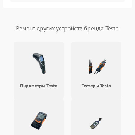
Температурные проблемы
Сбои коммуникаций и интерфейсов
Ремонт других устройств бренда Testo
Программные сбои
Проблемы с объективом
Экран (дисплей)
Пирометры Testo
Тестеры Testo