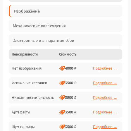
Изображение
Механические повреждения
Электронные и аппаратные сбои
Неисправности
Стоимость
Неисправности сенсора и оптики
Нет изображения
4000 ₽
Подробнее →
Программные ошибки
Искажение картинки
3500 ₽
Подробнее →
Электропитание
Низкая чувствительность
3500 ₽
Подробнее →
Измерения
Артефакты
3500 ₽
Подробнее →
Матрица
Шум матрицы
3500 ₽
Подробнее →
Проблемы питания