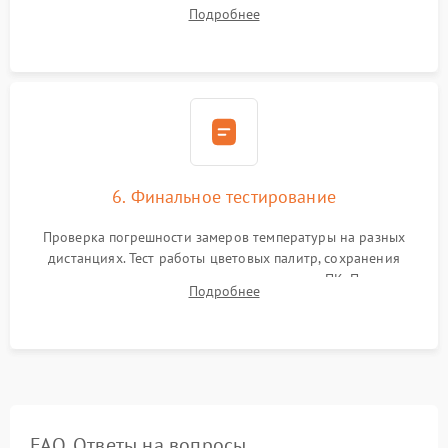
Программная калибровка матрицы по эталонному
Подробнее
абсолютно черному телу для точного измерения температур.
6. Финальное тестирование
Проверка погрешности замеров температуры на разных
дистанциях. Тест работы цветовых палитр, сохранения
термограмм в память и передачи данных на ПК. Проверка
Подробнее
автономности работы и итоговый контроль качества.
FAQ. Ответы на вопросы