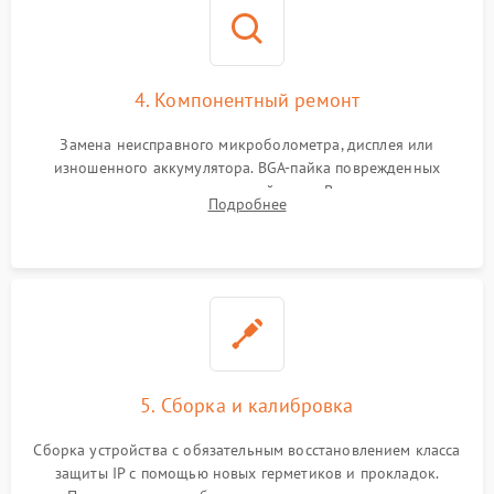
4. Компонентный ремонт
Замена неисправного микроболометра, дисплея или
изношенного аккумулятора. BGA-пайка поврежденных
контроллеров на материнской плате. Восстановление
Подробнее
разъемов и кнопок, замена поврежденных элементов
корпуса.
5. Сборка и калибровка
Сборка устройства с обязательным восстановлением класса
защиты IP с помощью новых герметиков и прокладок.