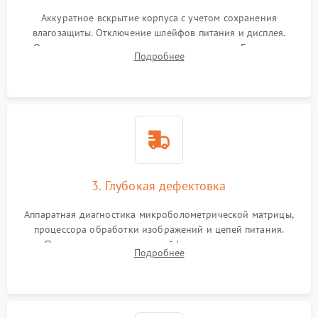
Аккуратное вскрытие корпуса с учетом сохранения
влагозащиты. Отключение шлейфов питания и дисплея.
Очистка внутренних плат от окислов и пыли. Бережная
Подробнее
обработка германиевого объектива специализированными
растворами.
3. Глубокая дефектовка
Аппаратная диагностика микроболометрической матрицы,
процессора обработки изображений и цепей питания.
Проверка целостности шлейфов, модуля памяти и
Подробнее
интерфейсов связи. Выявление сгоревших SMD-компонентов
на плате.