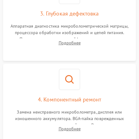
3. Глубокая дефектовка
Аппаратная диагностика микроболометрической матрицы,
процессора обработки изображений и цепей питания.
Проверка целостности шлейфов, модуля памяти и
Подробнее
интерфейсов связи. Выявление сгоревших SMD-компонентов
на плате.
4. Компонентный ремонт
Замена неисправного микроболометра, дисплея или
изношенного аккумулятора. BGA-пайка поврежденных
контроллеров на материнской плате. Восстановление
Подробнее
разъемов и кнопок, замена поврежденных элементов
корпуса.