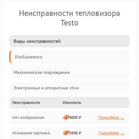
Неисправности тепловизора
Testo
Виды неисправностей
Изображение
Механические повреждения
Электронные и аппаратные сбои
Неисправности
Стоимость
Неисправности сенсора и оптики
Нет изображения
4000 ₽
Подробнее →
Программные ошибки
Искажение картинки
3500 ₽
Подробнее →
Электропитание