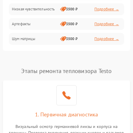
Низкая чувствительность
3500 ₽
Подробнее →
Измерения
Артефакты
3500 ₽
Подробнее →
Матрица
Шум матрицы
3500 ₽
Подробнее →
Проблемы питания
Температурные проблемы
Сбои коммуникаций и интерфейсов
Этапы ремонта тепловизора Testo
Программные сбои
Проблемы с объективом
1. Первичная диагностика
Экран (дисплей)
Визуальный осмотр германиевой линзы и корпуса на
трещины. Проверка включения, реакции кнопок и разъемов