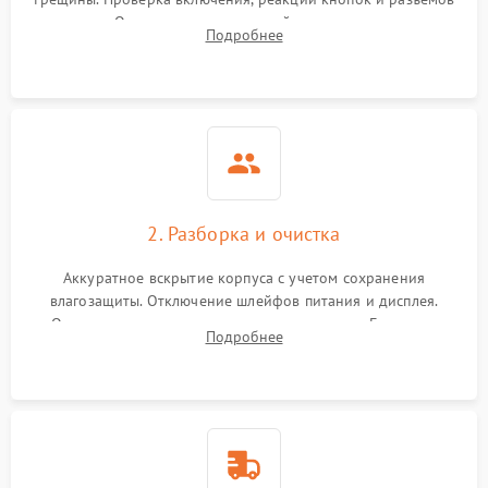
зарядки. Оценка вывода тепловой сигнатуры на экран,
Подробнее
проверка базовых функций и считывание системных
ошибок.
2. Разборка и очистка
Аккуратное вскрытие корпуса с учетом сохранения
влагозащиты. Отключение шлейфов питания и дисплея.
Очистка внутренних плат от окислов и пыли. Бережная
Подробнее
обработка германиевого объектива специализированными
растворами.