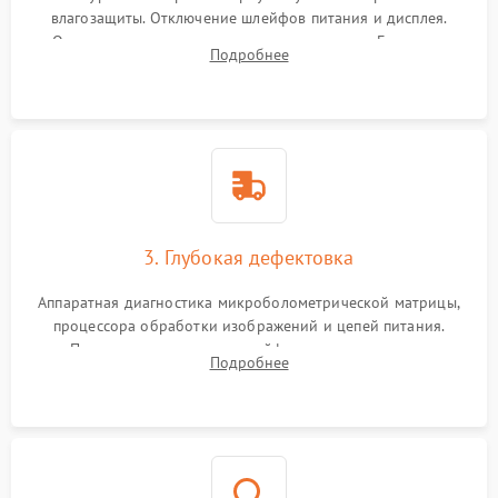
влагозащиты. Отключение шлейфов питания и дисплея.
Очистка внутренних плат от окислов и пыли. Бережная
Подробнее
обработка германиевого объектива специализированными
растворами.
3. Глубокая дефектовка
Аппаратная диагностика микроболометрической матрицы,
процессора обработки изображений и цепей питания.
Проверка целостности шлейфов, модуля памяти и
Подробнее
интерфейсов связи. Выявление сгоревших SMD-компонентов
на плате.