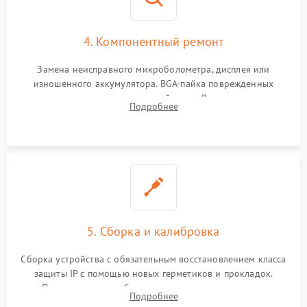
4. Компонентный ремонт
Замена неисправного микроболометра, дисплея или
изношенного аккумулятора. BGA-пайка поврежденных
контроллеров на материнской плате. Восстановление
Подробнее
разъемов и кнопок, замена поврежденных элементов
корпуса.
5. Сборка и калибровка
Сборка устройства с обязательным восстановлением класса
защиты IP с помощью новых герметиков и прокладок.
Программная калибровка матрицы по эталонному
Подробнее
абсолютно черному телу для точного измерения температур.