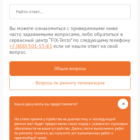
Вы можете ознакомиться с приведенными ниже
часто задаваемыми вопросами, либо обратиться в
сервисный центр “FIX-Testo” по следующему телефону
+7 (800) 301-55-83
если не нашли ответ на свой
вопрос.
Общие вопросы
Вопросы по ремонту тепловизоров
Какие документы вы предоставляете?
На этапе приема устройства на диагностику и последующий
ремонт вам будет предоставлен заказ-наряд с указанием страховых
обязательств на ваше устройство. Далее, после выполнения работ
по ремонту техники, вы получите акт выполненных работ и
гарантийный талон.