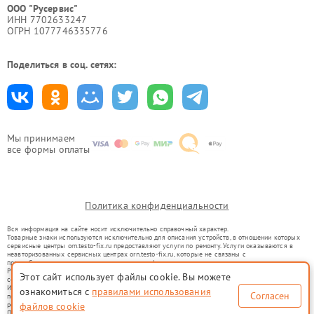
ООО "Русервис"
ИНН 7702633247
ОГРН 1077746335776
Поделиться в соц. сетях:
Мы принимаем
все формы оплаты
Политика конфиденциальности
Вся информация на сайте носит исключительно справочный характер.
Товарные знаки используются исключительно для описания устройств, в отношении которых
сервисные центры orn.testo-fix.ru предоставляют услуги по ремонту. Услуги оказываются в
неавторизованных сервисных центрах orn.testo-fix.ru, которые не связаны с
правообладателями товарных знаков или их официальными представителями.
Ремонт осуществляется для устройств, уже введенных в гражданский оборот в соответствии
Этот сайт использует файлы cookie. Вы можете
со статьей 1487 ГК РФ.
Использование товарных знаков не преследует цели индивидуализации услуг или введения
ознакомиться с
правилами использования
Согласен
потребителей в заблуждение, а служит для информирования о предоставляемых услугах по
ремонту техники указанных брендов.
файлов cookie
Представленная на сайте информация не является публичной офертой, определяемой