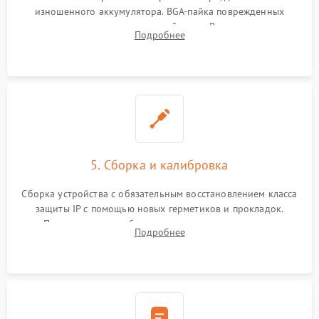
изношенного аккумулятора. BGA-пайка поврежденных
контроллеров на материнской плате. Восстановление
Подробнее
разъемов и кнопок, замена поврежденных элементов
корпуса.
5. Сборка и калибровка
Сборка устройства с обязательным восстановлением класса
защиты IP с помощью новых герметиков и прокладок.
Программная калибровка матрицы по эталонному
Подробнее
абсолютно черному телу для точного измерения температур.