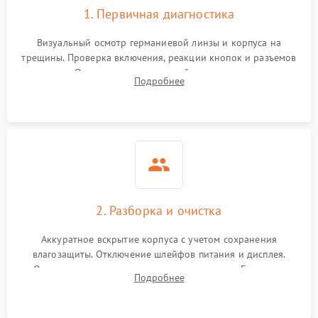
1. Первичная диагностика
Визуальный осмотр германиевой линзы и корпуса на
трещины. Проверка включения, реакции кнопок и разъемов
зарядки. Оценка вывода тепловой сигнатуры на экран,
Подробнее
проверка базовых функций и считывание системных
ошибок.
2. Разборка и очистка
Аккуратное вскрытие корпуса с учетом сохранения
влагозащиты. Отключение шлейфов питания и дисплея.
Очистка внутренних плат от окислов и пыли. Бережная
Подробнее
обработка германиевого объектива специализированными
растворами.