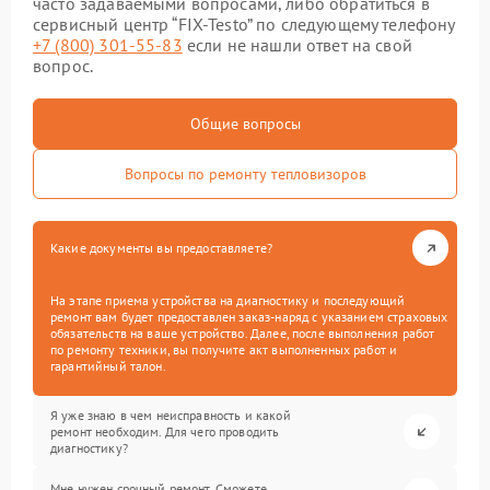
часто задаваемыми вопросами, либо обратиться в
сервисный центр “FIX-Testo” по следующему телефону
+7 (800) 301-55-83
если не нашли ответ на свой
вопрос.
Общие вопросы
Вопросы по ремонту тепловизоров
Какие документы вы предоставляете?
На этапе приема устройства на диагностику и последующий
ремонт вам будет предоставлен заказ-наряд с указанием страховых
обязательств на ваше устройство. Далее, после выполнения работ
по ремонту техники, вы получите акт выполненных работ и
гарантийный талон.
Я уже знаю в чем неисправность и какой
ремонт необходим. Для чего проводить
диагностику?
Мне нужен срочный ремонт. Сможете