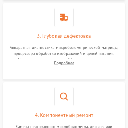
3. Глубокая дефектовка
Аппаратная диагностика микроболометрической матрицы,
процессора обработки изображений и цепей питания.
Проверка целостности шлейфов, модуля памяти и
Подробнее
интерфейсов связи. Выявление сгоревших SMD-компонентов
на плате.
4. Компонентный ремонт
Замена неисправного микроболометра, дисплея или