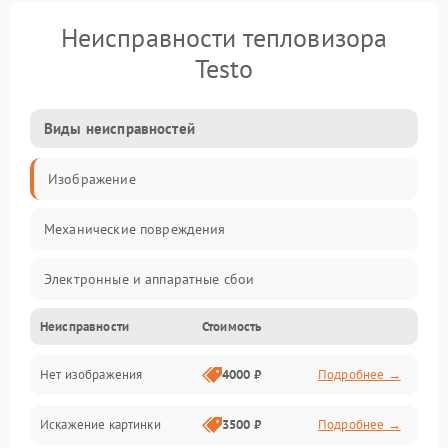
Неисправности тепловизора
Testo
Виды неисправностей
Изображение
Механические повреждения
Электронные и аппаратные сбои
Неисправности
Стоимость
Неисправности сенсора и оптики
Нет изображения
4000 ₽
Подробнее →
Программные ошибки
Искажение картинки
3500 ₽
Подробнее →
Электропитание