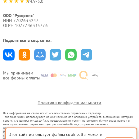
4.9-5.0
ООО "Русервис"
ИНН 7702633247
ОГРН 1077746335776
Поделиться в соц. сетях:
Мы принимаем
все формы оплаты
Политика конфиденциальности
Вся информация на сайте носит исключительно справочный характер.
Товарные знаки используются исключительно для описания устройств, в отношении которых
сервисные центры orn.testo-fix.ru предоставляют услуги по ремонту. Услуги оказываются в
неавторизованных сервисных центрах orn.testo-fix.ru, которые не связаны с
правообладателями товарных знаков или их официальными представителями.
Ремонт осуществляется для устройств, уже введенных в гражданский оборот в соответствии
Этот сайт использует файлы cookie. Вы можете
со статьей 1487 ГК РФ.