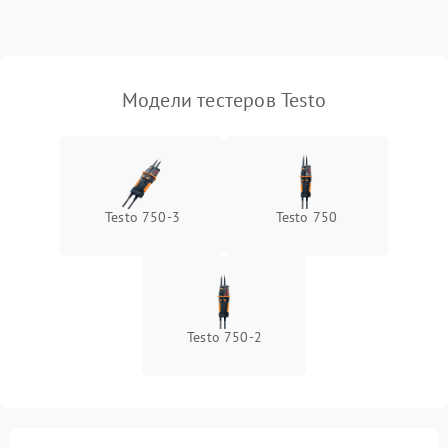
Поломка переключателя
1000 ₽
Подробнее →
диапазонов
Повреждение магнитного
Модели тестеров Testo
1500 ₽
Подробнее →
сердечника
Неисправность
1000 ₽
Подробнее →
индикатора
Testo 750-3
Testo 750
Testo 750-2