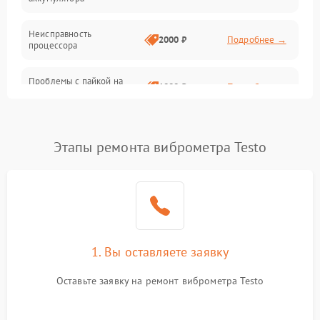
Неисправность
2000 ₽
Подробнее →
процессора
Проблемы с пайкой на
1000 ₽
Подробнее →
плате
Неисправность кнопок
500 ₽
Подробнее →
управления
Этапы ремонта виброметра Testo
Повреждение разъемов
500 ₽
Подробнее →
(USB, HDMI)
Неисправность системы
1500 ₽
Подробнее →
передачи данных
1. Вы оставляете заявку
Неисправность
500 ₽
Подробнее →
Оставьте заявку на ремонт виброметра Testo
индикаторов