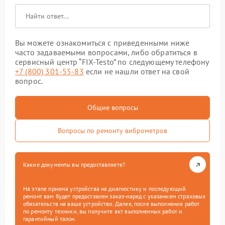
Вы можете ознакомиться с приведенными ниже
часто задаваемыми вопросами, либо обратиться в
сервисный центр “FIX-Testo” по следующему телефону
+7 (800) 301-55-83
если не нашли ответ на свой
вопрос.
Общие вопросы
Вопросы по ремонту виброметров
Какие документы вы предоставляете?
На этапе приема устройства на диагностику и последующий
ремонт вам будет предоставлен заказ-наряд с указанием страховых
обязательств на ваше устройство. Далее, после выполнения работ
по ремонту техники, вы получите акт выполненных работ и
гарантийный талон.