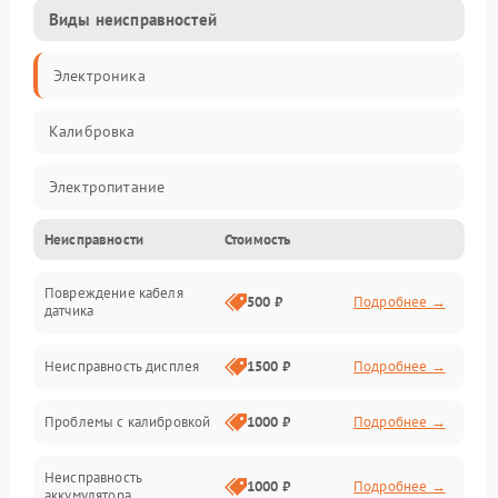
Виды неисправностей
Электроника
Калибровка
Электропитание
Неисправности
Стоимость
Датчики
Повреждение кабеля
Измерения
500 ₽
Подробнее →
датчика
Электроника/Механические
Неисправность дисплея
1500 ₽
Подробнее →
Механические повреждения
Проблемы с калибровкой
1000 ₽
Подробнее →
Программное обеспечение
Неисправность
1000 ₽
Подробнее →
аккумулятора