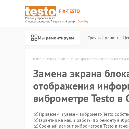
FIX-TESTO
Ремонт устройств Testo
Специализированный cервисный центр г.
Оренбург
Мы ремонтируем
Срочный ремонт
Це
в Testo в Оренбурге
Виброметры Testo замена экрана блока отображения и
Замена экрана блок
отображения инфор
виброметре Testo в
Привезем и увезем виброметр Testo собст
Гарантия на наши работы по ремонту вибр
Срочный ремонт виброметров Testo в тече