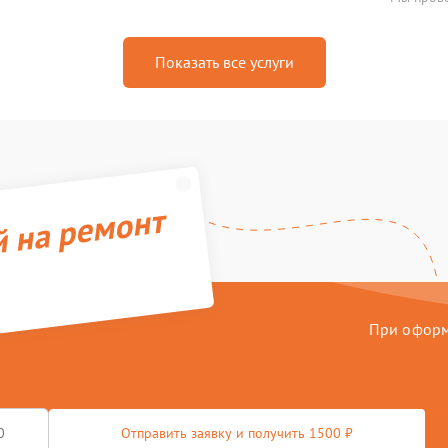
Показать все услуги
й на ремонт
При оформл
Отправить заявку и получить 1500 ₽