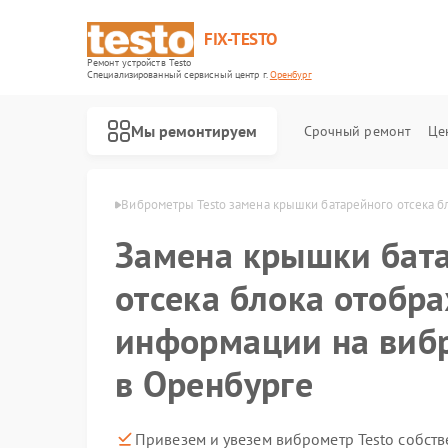
FIX-TESTO
Ремонт устройств Testo
Специализированный cервисный центр г.
Оренбург
Мы ремонтируем
Срочный ремонт
Це
в Testo в Оренбурге
Виброметры Testo замена крышки батарейного отсека 
Замена крышки бат
отсека блока отобр
информации на вибр
в Оренбурге
Привезем и увезем виброметр Testo собст