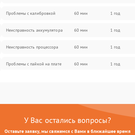
Проблемы с калибровкой
60 мин
1 год
Неисправность аккумулятора
60 мин
1 год
Неисправность процессора
60 мин
1 год
Проблемы с пайкой на плате
60 мин
1 год
Неисправность кнопок управления
60 мин
1 год
Повреждение разъемов (USB,
60 мин
1 год
HDMI)
У Вас остались вопросы?
Неисправность системы передачи
60 мин
1 год
данных
Оставьте заявку, мы свяжемся с Вами в ближайшее время