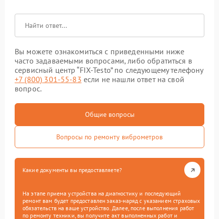
Вы можете ознакомиться с приведенными ниже
часто задаваемыми вопросами, либо обратиться в
сервисный центр “FIX-Testo” по следующему телефону
+7 (800) 301-55-83
если не нашли ответ на свой
вопрос.
Общие вопросы
Вопросы по ремонту виброметров
Какие документы вы предоставляете?
На этапе приема устройства на диагностику и последующий
ремонт вам будет предоставлен заказ-наряд с указанием страховых
обязательств на ваше устройство. Далее, после выполнения работ
по ремонту техники, вы получите акт выполненных работ и