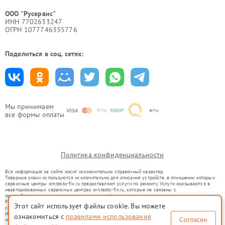
ООО "Русервис"
ИНН 7702633247
ОГРН 1077746335776
Поделиться в соц. сетях:
Мы принимаем
все формы оплаты
Политика конфиденциальности
Вся информация на сайте носит исключительно справочный характер.
Товарные знаки используются исключительно для описания устройств, в отношении которых
сервисные центры orn.testo-fix.ru предоставляют услуги по ремонту. Услуги оказываются в
неавторизованных сервисных центрах orn.testo-fix.ru, которые не связаны с
правообладателями товарных знаков или их официальными представителями.
Ремонт осуществляется для устройств, уже введенных в гражданский оборот в соответствии
Этот сайт использует файлы cookie. Вы можете
со статьей 1487 ГК РФ.
Использование товарных знаков не преследует цели индивидуализации услуг или введения
ознакомиться с
правилами использования
Согласен
потребителей в заблуждение, а служит для информирования о предоставляемых услугах по