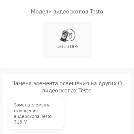
модуля (если есть)
Модели видеоскопов Testo
Повреждение внутренних
500 ₽
Подробнее →
проводов
Неисправность системы
1000 ₽
Подробнее →
охлаждения
Testo 318-V
Неисправность
500 ₽
Подробнее →
индикаторов
Повреждение печатной
1500 ₽
Подробнее →
платы
Замена элемента освещения на других О
видеоскопах Testo
Неисправность системы
1500 ₽
Подробнее →
записи (если есть)
Замена элемента
освещения
видеоскопа Testo
Повреждение дисплея
1500 ₽
Подробнее →
318-V
Неисправность подсветки
1250 ₽
Подробнее →