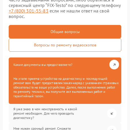
сервисный центр “FIX-Testo” по следующему телефону
+7 (800) 301-55-83
если не нашли ответ на свой
вопрос.
Общие вопросы
Вопросы по ремонту видеоскопов
Какие документы вы предоставляете?
На этапе приема устройства на диагностику и последующий
ремонт вам будет предоставлен заказ-наряд с указанием страховых
обязательств на ваше устройство. Далее, после выполнения работ
по ремонту техники, вы получите акт выполненных работ и
гарантийный талон.
Я уже знаю в чем неисправность и какой
ремонт необходим. Для чего проводить
диагностику?
Мне нужен срочный ремонт. Сможете