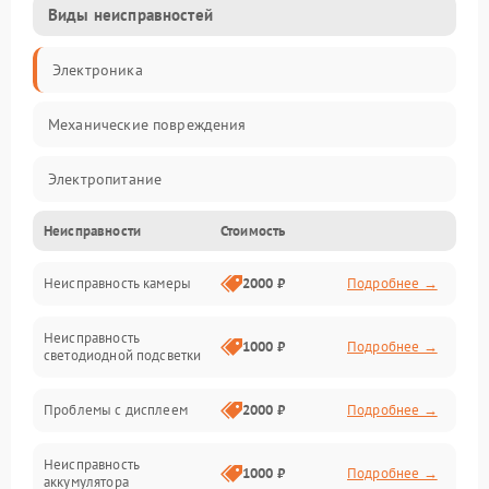
Виды неисправностей
Электроника
Механические повреждения
Электропитание
Неисправности
Стоимость
Видео
Неисправность камеры
2000 ₽
Подробнее →
Хранение данных
Неисправность
Управление
1000 ₽
Подробнее →
светодиодной подсветки
Электроника/Оптика
Проблемы с дисплеем
2000 ₽
Подробнее →
Корпус/Герметичность
Неисправность
1000 ₽
Подробнее →
аккумулятора