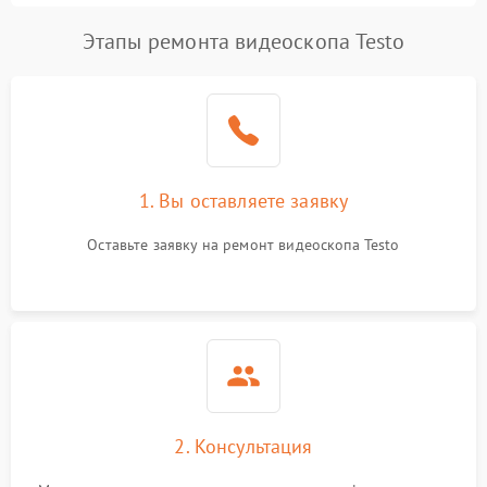
Этапы ремонта видеоскопа Testo
каз записи видео
1250 ₽
Подробнее →
Проблемы с
1000 ₽
Подробнее →
подключением к ПК
Сбой программного
750 ₽
Подробнее →
обеспечения
1. Вы оставляете заявку
Перегрев устройства
1500 ₽
Подробнее →
Оставьте заявку на ремонт видеоскопа Testo
Неисправность системы
1250 ₽
Подробнее →
питания
2. Консультация