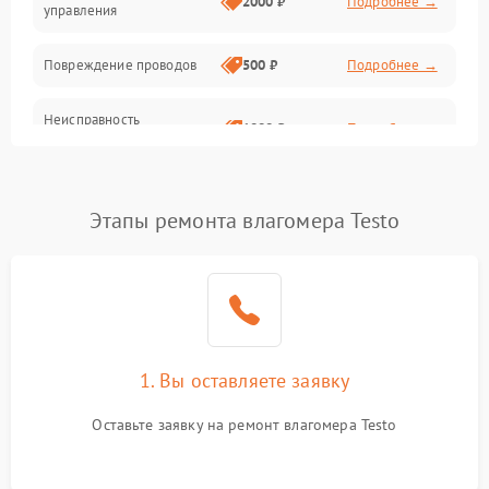
2000 ₽
Подробнее →
управления
Повреждение проводов
500 ₽
Подробнее →
Неисправность
1000 ₽
Подробнее →
аккумулятора или батареи
Окисление контактов
500 ₽
Подробнее →
Этапы ремонта влагомера Testo
Поломка разъема для
1000 ₽
Подробнее →
зарядки
Неисправность
2500 ₽
Подробнее →
измерительного модуля
1. Вы оставляете заявку
Неправильная калибровка
1000 ₽
Подробнее →
Оставьте заявку на ремонт влагомера Testo
Поломка температурного
1500 ₽
Подробнее →
датчика