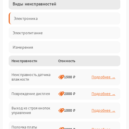
Виды неисправностей
Электроника
Электропитание
Измерения
Неисправности
Стоимость
Механические повреждения
Неисправность датчика
Интерфейсы
1500 ₽
Подробнее →
влажности
Корпус/Герметичность
Повреждение дисплея
2000 ₽
Подробнее →
Безопасность
Выход из строя кнопок
1000 ₽
Подробнее →
управления
Поломка платы