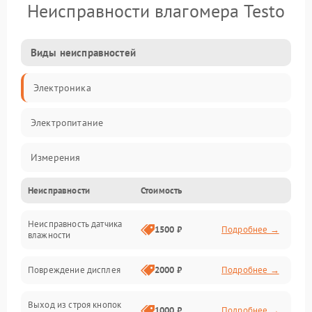
Неисправности влагомера Testo
Виды неисправностей
Электроника
Электропитание
Измерения
Неисправности
Стоимость
Механические повреждения
Неисправность датчика
Интерфейсы
1500 ₽
Подробнее →
влажности
Корпус/Герметичность
Повреждение дисплея
2000 ₽
Подробнее →
Безопасность
Выход из строя кнопок
1000 ₽
Подробнее →