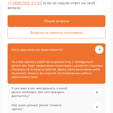
+7 (800) 301-55-83
если не нашли ответ на свой
вопрос.
Общие вопросы
Вопросы по ремонту влагомеров
Какие документы вы предоставляете?
На этапе приема устройства на диагностику и последующий
ремонт вам будет предоставлен заказ-наряд с указанием страховых
обязательств на ваше устройство. Далее, после выполнения работ
по ремонту техники, вы получите акт выполненных работ и
гарантийный талон.
Я уже знаю в чем неисправность и какой
ремонт необходим. Для чего проводить
диагностику?
Мне нужен срочный ремонт. Сможете
сделать?