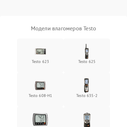
Поломка температурного
1500 ₽
Подробнее →
датчика
Неисправность
Модели влагомеров Testo
индикатора уровня
1000 ₽
Подробнее →
влажности
Testo 623
Testo 625
Testo 608-H1
Testo 635-2