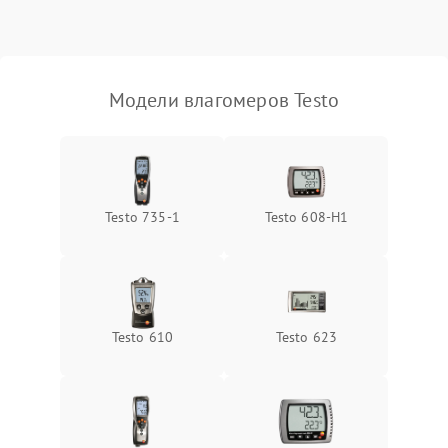
Поломка температурного
1500 ₽
Подробнее →
датчика
Неисправность
Модели влагомеров Testo
индикатора уровня
1000 ₽
Подробнее →
влажности
Testo 735-1
Testo 608-H1
Testo 610
Testo 623