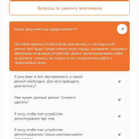
Вопросы по ремонту влагомеров
Какие документы вы предоставляете?
На этапе приема устройства на диагностику и последующий
ремонт вам будет предоставлен заказ-наряд с указанием страховых
обязательств на ваше устройство. Далее, после выполнения работ
по ремонту техники, вы получите акт выполненных работ и
гарантийный талон.
Я уже знаю в чем неисправность и какой
ремонт необходим. Для чего проводить
диагностику?
Мне нужен срочный ремонт. Сможете
сделать?
Я хочу, чтобы мое устройство
ремонтировали при мне.
Я хочу, чтобы мое устройство
ремонтировалось только оригинальными
запчастями.