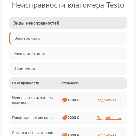
Неисправности влагомера Testo
Виды неисправностей
Электроника
Электропитание
Измерения
Неисправности
Стоимость
Механические повреждения
Неисправность датчика
Интерфейсы
1500 ₽
Подробнее →
влажности
Корпус/Герметичность
Повреждение дисплея
2000 ₽
Подробнее →
Безопасность
Выход из строя кнопок
1000 ₽
Подробнее →